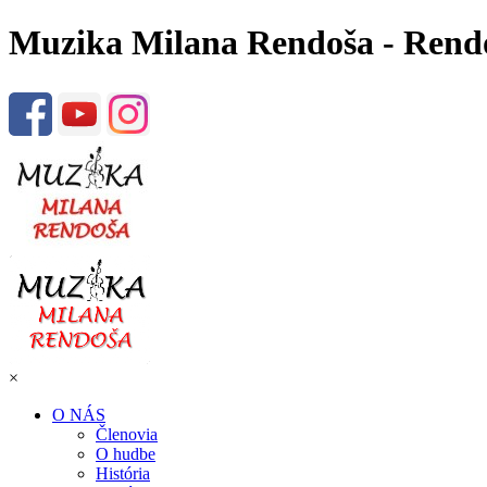
Muzika Milana Rendoša - Rend
×
O NÁS
Členovia
O hudbe
História