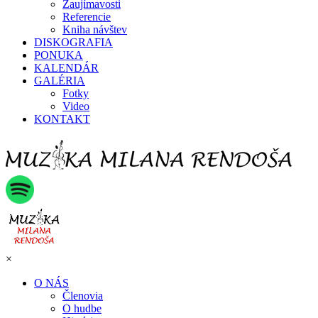
Zaujímavosti
Referencie
Kniha návštev
DISKOGRAFIA
PONUKA
KALENDÁR
GALÉRIA
Fotky
Video
KONTAKT
×
O NÁS
Členovia
O hudbe